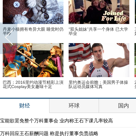
觉时仍
“双头姐妹”共享一个身体 已大学
三万英尺高空下的地球 没想
毕业
如此美丽
彩上演
里约奥运会前瞻：美国男子体操
2016里约奥运会和残奥会吉
队运动员媒体写真
亮相
财经
环球
国内
宝能欲罢免整个万科董事会 业内称王石下课几率较高
万科回应王石薪酬问题 称是执行董事负责战略