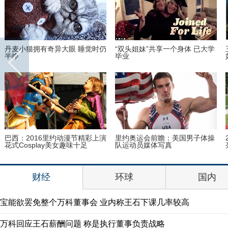
丹麦小猫拥有奇异大眼 睡觉时仍
“双头姐妹”共享一个身体 已大学
半睁
毕业
巴西：2016里约动漫节精彩上演
里约奥运会前瞻：美国男子体操
花式Cosplay美女趣味十足
队运动员媒体写真
财经
环球
国内
宝能欲罢免整个万科董事会 业内称王石下课几率较高
万科回应王石薪酬问题 称是执行董事负责战略