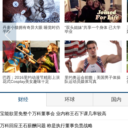
丹麦小猫拥有奇异大眼 睡觉时仍
“双头姐妹”共享一个身体 已大学
半睁
毕业
巴西：2016里约动漫节精彩上演
里约奥运会前瞻：美国男子体操
花式Cosplay美女趣味十足
队运动员媒体写真
财经
环球
国内
宝能欲罢免整个万科董事会 业内称王石下课几率较高
万科回应王石薪酬问题 称是执行董事负责战略