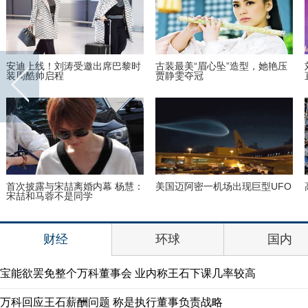
安迪上线！刘涛受邀出席巴黎时
古装最美“眉心坠”造型，她艳压
装周酷帅启程
贾静雯夺冠
首次披露与宋喆离婚内幕 杨慧：
美国迈阿密一机场出现巨型UFO
宋喆和马蓉不是同学
财经
环球
国内
宝能欲罢免整个万科董事会 业内称王石下课几率较高
万科回应王石薪酬问题 称是执行董事负责战略