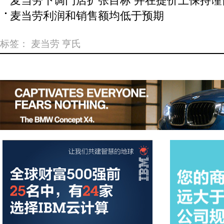
麦当劳下调门店扩张目标 并在提价上保持谨
麦当劳利润和销售额均低于预期
标签：
麦当劳
亨氏