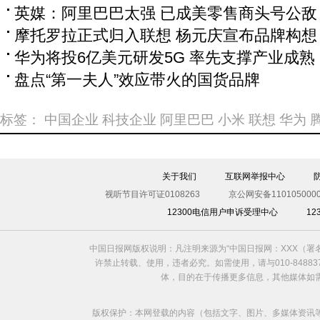
英媒：阿里巴巴太强 已成美零售商头号公敌
摩托罗拉正式归入联想 杨元庆宣布品牌构想
华为将投6亿美元研发5G 率先支撑产业成熟
盘点“第一夫人”效应带火的国货品牌
标签：
中国企业
科技企业
阿里巴巴
小米
联想
华为
关于我们
互联网举报中心
视听节目许可证0108263
京公网安备1101050000
12300电信用户申诉受理中心
1
中国日报网版权说明：凡注明来源为“中国日报网：XXX（
许禁止转载、使用，违者必究。如需使用，请与010-8488
体，目的在于传播更多信息，其他媒体如
版权保护：本网登载的内容（包括文字、图片、多媒体资讯