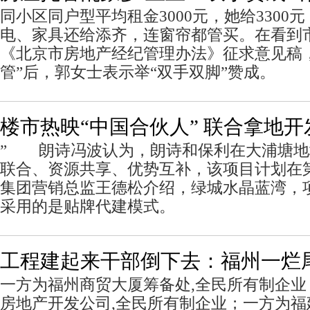
同小区同户型平均租金3000元，她给3300
电、家具还给添齐，连窗帘都管买。在看到
《北京市房地产经纪管理办法》征求意见稿
管”后，郭女士表示举“双手双脚”赞成。
楼市热映“中国合伙人” 联合拿地
” 朗诗冯波认为，朗诗和保利在大浦塘地
联合、资源共享、优势互补，该项目计划在
集团营销总监王德松介绍，绿城水晶蓝湾，
采用的是贴牌代建模式。
工程建起来干部倒下去：福州一烂尾
一方为福州商贸大厦筹备处,全民所有制企
房地产开发公司,全民所有制企业；一方为