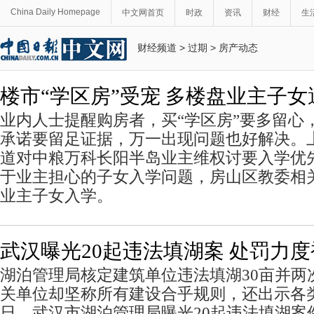
China Daily Homepage
中文网首页
时政
资讯
财经
生
财经频道
>
过期
>
房产动态
楼市“学区房”受宠 多楼盘业主子
业内人士提醒购房者，买“学区房”要多留心
承诺要留足证据，万一出现问题也好解决。
道对中粮万科长阳半岛业主维权讨要入学优
于业主担心的子女入学问题，房山区教委相
业主子女入学。
武汉曝光20起违法填湖案 处罚力
湖泊管理局核定建筑单位违法填湖30亩并两
关单位却坚称所有建设合乎规则，还出示各
日，武汉市湖泊管理局曝光20起违法填湖案