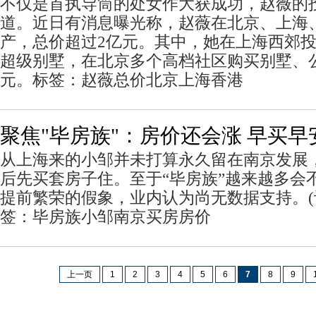
不仅是首执导筒的处女作大获成功，赵薇的
道。近日有消息曝光称，赵薇在北京、上海
产，总价超过2亿元。其中，她在上海西郊投入
超级别墅，在北京多个高档社区购买别墅、公
元。标签：赵薇总价北京上海香港
聚焦"毕房族"：房价还会涨 早买早
从上海来的小邹并未打算永久留在南京发展
后先买套房子住。至于“毕房族”越来越多会
提前繁荣的假象，业内认为尚无数据支持。(
签：毕房族小邹南京买房房价
上一页
1
2
3
4
5
6
7
8
9