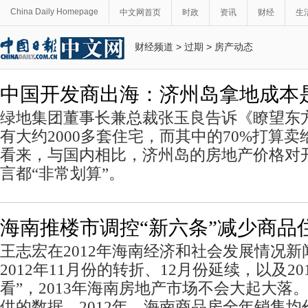
China Daily Homepage
中文网首页
时政
资讯
财经
生
财经频道
>
过期
>
房产动态
中国开发商出海：济州岛拿地成本是海
绿地集团董事长兼总裁张玉良告诉《瞭望东
有大约2000多套住宅，而其中的70%打算
看来，与国内相比，济州岛的房地产价格对
言都“非常划算”。
海南推楼市调控“新六条”减少商品
王志宏在2012年海南经济和社会发展情况新
2012年11月份的转折、12月份延续，以及2
看”，2013年海南房地产市场不会大起大落
供的数据，2012年，海南商品房全年销售均价