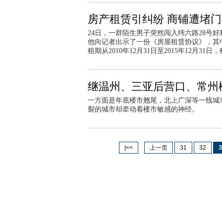
房产租赁引纠纷 商铺遭堵
24日，一群陌生男子突然闯入纬六路28号
他向记者出示了一份《房屋租赁协议》，其
租期从2010年12月31日至2015年12月31
继温州、三亚后营口、常州
一方面是年底楼市翘尾，北上广深等一线城市
裂的城市却牵动着楼市敏感的神经。
|<<
上一页
31
32
3