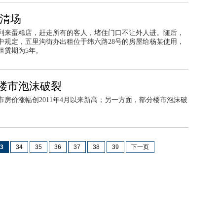
门清场
好利来蛋糕店，赶走所有的客人，堵住门口不让外人进。随后，
中规定，五里沟街办出租位于纬六路28号的房屋给杨某使用，
日，租赁期为5年。
楼市泡沫破裂
房价涨幅创2011年4月以来新高；另一方面，部分楼市泡沫破
3
34
35
36
37
38
39
下一页