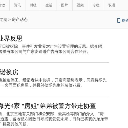
时政
资讯
财经
生活
图片
视频
专栏
双语
过期
>
房产动态
移
业界反思
”近日被拆除，事件引发业界对广告设置管理的反思。据介绍，
传播有限公司与广东麦迪逊广告有限公司合作经营。
承诺换房
也被迫停工。经记者从中协调，开发商最终表示，同意将乐先
的一套同面积房屋，并且补偿乐先生的装修花费。
曝光4家 "房姐"弟弟被警方带走协查
西、北京三地有关部门和公安部、最高检等部门的介入，“房
门透露，当地警方因数日寻找龚爱爱未果，日前已将龚的弟弟带
户籍及其他问题。