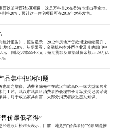
港西铁荃湾西站6区项目，这是万科首次在香港市场出手拿地。
则持20%，预计这一住宅项目可在2016年对外发售。
%
向统计报告》，报告显示，2012年房地产贷款增速继续回升，
同比增长12.8%。从期限看，金融机构本外币企业及其他部门中
万亿元，同比少增5554亿元；短期贷款及票据融资余额23.29万亿
亿元。
产品集中投诉问题
诉也随之增多。消费者陈先生在武汉市武昌区一家大型家居卖
用实木门工艺。武汉市武昌区消费者协会秘书长肖军接受记者采访
家具，对于成品家具而言，大部分消费者缺乏鉴别知识。
售价最低者得”
总经理欧岳松昨天表示，目前土地竞拍“价高者得”的原则是推