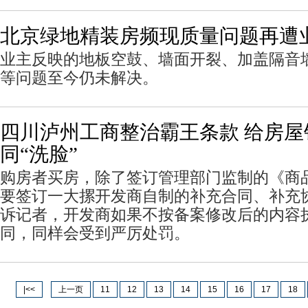
北京绿地精装房频现质量问题再遭
业主反映的地板空鼓、墙面开裂、加盖隔音墙
等问题至今仍未解决。
四川泸州工商整治霸王条款 给房屋
同“洗脸”
购房者买房，除了签订管理部门监制的《商
要签订一大摞开发商自制的补充合同、补充
诉记者，开发商如果不按备案修改后的内容
同，同样会受到严厉处罚。
|<<
上一页
11
12
13
14
15
16
17
18