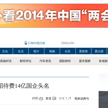
订阅中国日报
ENGLISH
文化
生活
图片
视频
社区
爱新闻
爱出国
高端对话
财经评论
汽车资讯
国际财经
股市观察
各地财
招待费14亿国企头名
T
打印
发送
字号
T
|
我来说两句