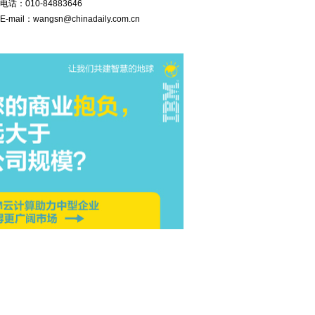
电话：
010-84883646
E-mail：
wangsn@chinadaily.com.cn