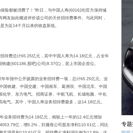
保险都被消费了！”昨日，与中国人寿(601628)官方保持缄
有网友如此概述评价该公司的天价招待费事件。与此同时，
元，是为近14个月以来的收盘新低。
招待费总计65.25亿元，其中中国人寿为14.18亿元，占全年
建(601186,股吧)公司(8.37亿)，居上市国企首位。
12年年报中公开披露的业务招待费一项，总计65.25亿元。业
、中国铁建、中国交建、中国南车、葛洲坝、中国北车、中国
国化学、东方电气、招商证券、中航飞机、长城电脑、中化
电气。其中，中国人寿业务招待费最多，达14.18亿元。
年业务招待费为14.18亿元，相较上一年的12.4亿元增加
专题
053.79亿，增5.2%，归属母公司股东净利110.61亿，同比
寿实现盈利110.61亿元，招待费占净利润比例为12.8%；这