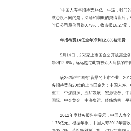
“中国人寿年招待费14亿，牛逼，我们的
默态度不同的是，汹涌如潮般的舆情背后，
昨日公司股价再跌0.79%，收市报16.27
年招待费14亿全年净利12.8%被消费
5月14日，252家上市国企公开披露业务
净利12.8%，远远超过此前被众人所指的中国铁
该252家带“国有”背景的上市企业，20
务招待费前20位的上市国企为：中国人寿
重工、中煤能源、五矿发展、宏源证券、中
国际、中金黄金、中海集运、经纬纺机、平高
2012年度财务报告中显示，中国人寿全
1.78亿元。根据年报，中国人寿2012年营收4
降39.7%。若以净利润计算，2012年中国人