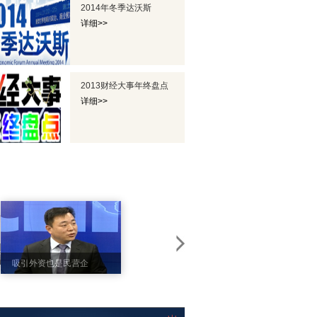
2014年冬季达沃斯
详细>>
2013财经大事年终盘点
详细>>
专访英菲尼迪中国区
吸引外资也是民营企
总经理戴雷
业为国家做贡献