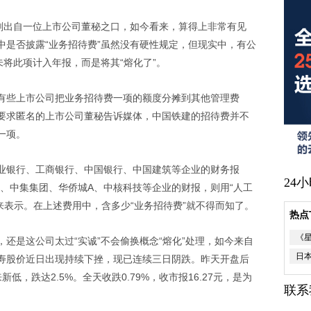
刚刚出自一位上市公司董秘之口，如今看来，算得上非常有见
中是否披露“业务招待费”虽然没有硬性规定，但现实中，有公
未将此项计入年报，而是将其“熔化了”。
有些上市公司把业务招待费一项的额度分摊到其他管理费
要求匿名的上市公司董秘告诉媒体，中国铁建的招待费并不
一项。
业银行、工商银行、中国银行、中国建筑等企业的财务报
24
产、中集集团、华侨城A、中核科技等企业的财报，则用“人工
”来表示。在上述费用中，含多少“业务招待费”就不得而知了。
热点
《
还是这公司太过“实诚”不会偷换概念“熔化”处理，如今来自
日
寿股价近日出现持续下挫，现已连续三日阴跌。昨天开盘后
低，跌达2.5%。全天收跌0.79%，收市报16.27元，是为
联系