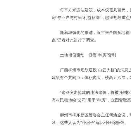
每平方米违法建筑，成本仅需几百元，拆
房”专业户与村民“利益捆绑”，哪里规划重
随着城镇化的推进，近年来全国多地都出
点”记者对此进行了调查。
土地增值驱动 游资“种房”套利
广西柳州市规划建设“白云大桥”的消
建筑有个共同点：体积庞大，楼高五六层，
“这些突击抢建的违法建筑，将被强制
有村民租地给“公司”用于“种房”，企图套取
柳州市柳东新区管委会主任何焕全说，
延，这些人认为“种房子”远比种庄稼赚钱。