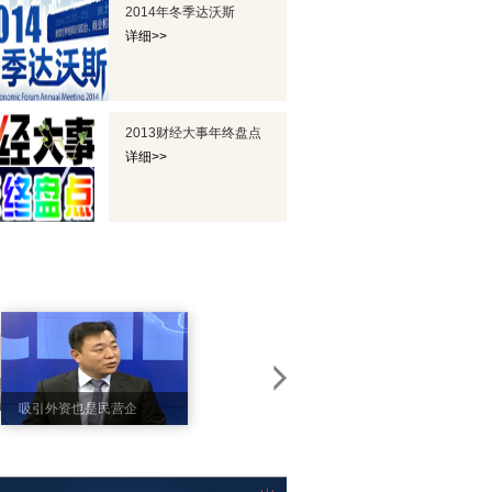
2014年冬季达沃斯
详细>>
2013财经大事年终盘点
详细>>
专访英菲尼迪中国区
吸引外资也是民营企
总经理戴雷
业为国家做贡献