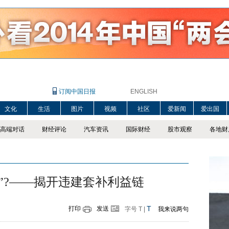
订阅中国日报
ENGLISH
文化
生活
图片
视频
社区
爱新闻
爱出国
高端对话
财经评论
汽车资讯
国际财经
股市观察
各地财
”?——揭开违建套补利益链
T
打印
发送
字号
T
|
我来说两句