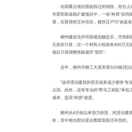
在因重点项目面临拆迁的地段，部分人
市荣军路道路扩建项目中，一份“种房”合同
屋，在获得拆迁补偿后，被拆迁户与“操盘老
柳州建设北外环路规划确定后，市郊鹧鸪
元造价计算，仅一个村民小组就有400万
项目只得调整线路避开“雷区”。
去年，柳州市柳工大道旁冒出53栋违
“这些违法建筑的背后或多或少都有‘专
义说。此外，还有专业的“野马工程队”承包
成本、提高“种房”速度。
柳州从4月份以来强力拆违，对违法建筑
米，其中相当部分是企图套取拆迁补偿的。