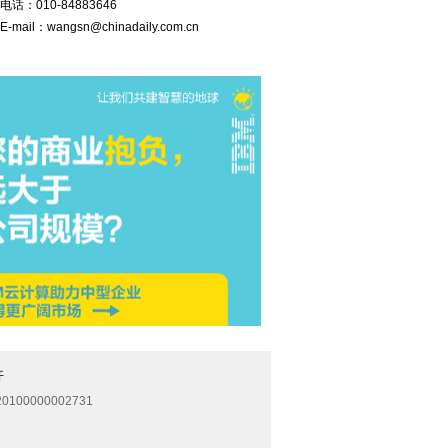
电话：
010-84883646
E-mail：
wangsn@chinadaily.com.cn
开
0100000002731