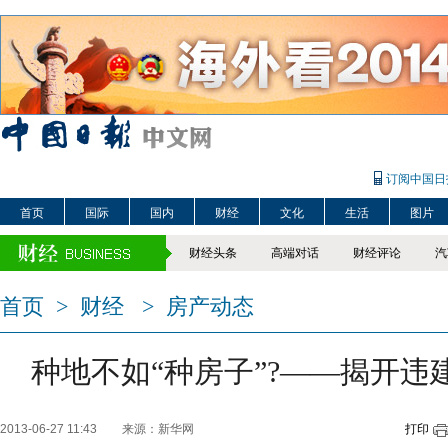
订阅中国日
首页
国际
国内
财经
文化
生活
图片
财经头条
高端对话
财经评论
汽
首页
>
财经
>
房产动态
种地不如“种房子”?——揭开违
2013-06-27 11:43
来源：新华网
打印