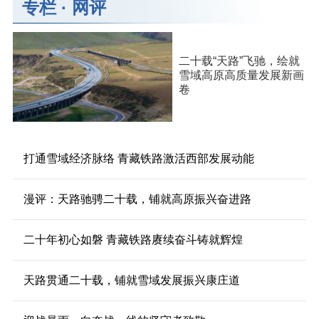
专栏
·
网评
二十载“天路”飞驰，绘就
雪域高原高质量发展新画
卷
打通雪域经济脉络 青藏铁路激活西部发展动能
漫评：天路驰骋二十载，铺就高原振兴奋进路
二十年初心如磐 青藏铁路赓续奋斗铸就辉煌
天路贯通二十载，铺就雪域发展振兴康庄道