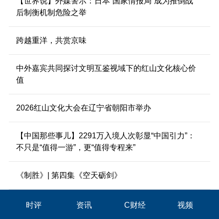
【世界说】外媒警示：日本“国家情报局”成为推倒战
后制衡机制危险之举
跨越重洋，共赏京味
中外嘉宾共同探讨文明互鉴视域下的红山文化核心价
值
2026红山文化大会在辽宁省朝阳市举办
【中国那些事儿】2291万入境人次彰显“中国引力”：
不只是“值得一游”，更“值得专程来”
《制胜》| 第四集《空天砺剑》
时评
资讯
C财经
视频