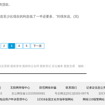
供贷款。
至少比现在的利息低了一半还要多。”刘强东说。(完)
2
3
4
5
下一页
法定原因
股权变动
股权转让合同
股权登记
定位服务
股权交易
编辑：
们
互联网举报中心
防范网络诈骗
联系我们
记者证信息公
3
京公网安备110105000081
号京网文[2011]0283-097号
京IC
00电信用户申诉受理中心
12318全国文化市场举报网站
网络110报警网站