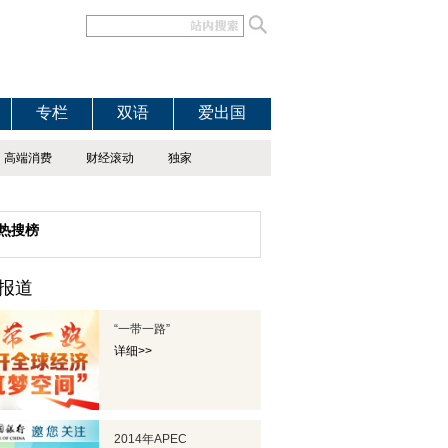
专栏
双语
爱出国
高端消费
财经滚动
独家
热搜榜
报道
“一带一路”
详细>>
2014年APEC