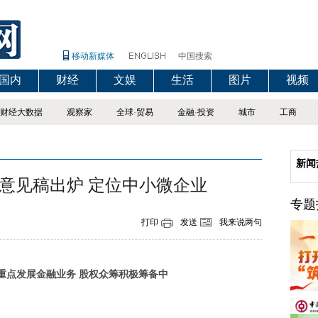
移动新媒体
中国搜索
国内
财经
文娱
生活
图片
视频
财经大数据
观察家
全球
·
贸易
金融
·
投资
城市
工商
新闻
意见稿出炉 定位中小微企业
专题
打印
发送
我来说两句
重点发展金融业务 股权众筹积极筹备中