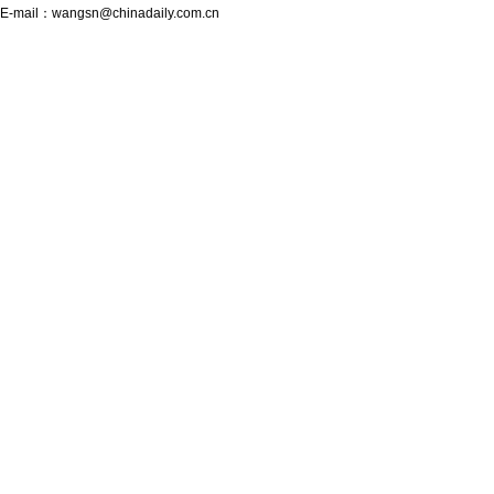
E-mail：
wangsn@chinadaily.com.cn