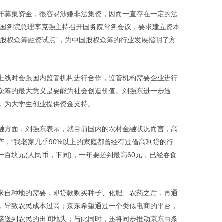
募集资金，很容易涉嫌非法集资，因而一直存在一定的法
国国务院总理李克强主持召开国务院常务会议，要求建立资本
展股权众筹融资试点”，为中国股权众筹的行业发展指明了方
线时会跟国内监管机构进行合作，监管机构需要企业进行
众筹的最大意义是要能为社会创造价值。刘强东进一步透
，为大学生创业提供资金支持。
方面，刘强东表示，就目前国内的农村金融状况而言，高
，“我老家几乎90%以上的家庭都曾经有过借高利贷的行
一百块元(人民币，下同)，一年要还到最高60元，已经吞食
自种地的需要，即贷款购买种子、化肥、农药之后，再通
，导致农民成本过高；京东希望通过一个类似电商的平台，
接送到农民的田间地头；与此同时，还将同步推动京东白条