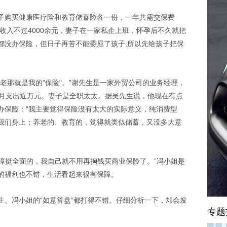
子购买健康医疗险和教育储蓄险各一份，一年共需交保费
月收入不过4000余元，妻子在一家私企上班，怀孕后不久就把
都没办保险，但日子再苦不能委屈了孩子,所以先给孩子把保
老那就是我的"保险"。”谢先生是一家外贸公司的业务经理，
…月支出近万元。妻子是全职太太。据吴先生说，他现在有点
办保险：“我主要觉得保险没有太大的实际意义，纯消费型
我们身上；养老的、教育的，觉得就类似储蓄，又没多大意
保障挺全面的，我自己就不用再掏钱买商业保险了。”冯小姐是
的福利也不错，生活看起来很有保障。
生、冯小姐的“如意算盘”都打得不错。仔细分析一下，却会发
专题