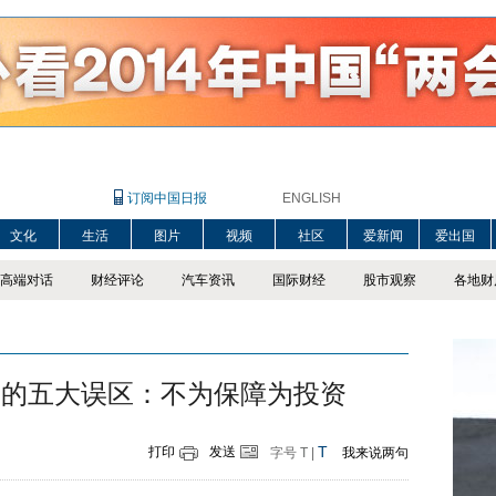
订阅中国日报
ENGLISH
文化
生活
图片
视频
社区
爱新闻
爱出国
高端对话
财经评论
汽车资讯
国际财经
股市观察
各地财
险的五大误区：不为保障为投资
T
打印
发送
字号
T
|
我来说两句