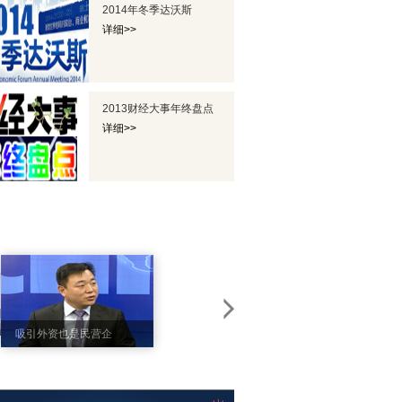
2014年冬季达沃斯
详细>>
2013财经大事年终盘点
详细>>
专访英菲尼迪中国区
吸引外资也是民营企
总经理戴雷
业为国家做贡献