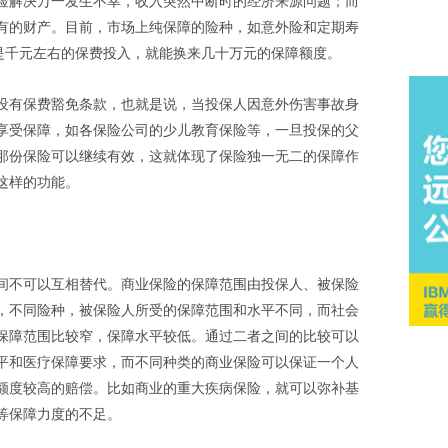
险解决万一发生不幸，收入突然中断时的经济来源问题；而
有的财产。目前，市场上纯保障的险种，如意外险和定期寿
或是千元左右的保费投入，就能换来几十万元的保障额度。
设有保费豁免条款，也就是说，当投保人因意外伤害事故身
享受保障，如各保险公司的少儿教育保险等，一旦投保的父
那份保险可以继续有效，这就体现了保险独一无二的保障作
这样的功能。
间不可以互相替代。商业保险的保障范围由投保人、被保险
，不同险种，被保险人所受的保障范围和水平不同，而社会
保障范围比较窄，保障水平较低。通过二者之间的比较可以
平和医疗保障要求，而不同种类的商业保险可以保证一个人
额度较高的赔偿。比如商业的重大疾病保险，就可以弥补基
等保障力度的不足。