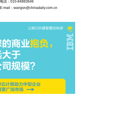
电话：
010-84883646
E-mail：
wangsn@chinadaily.com.cn