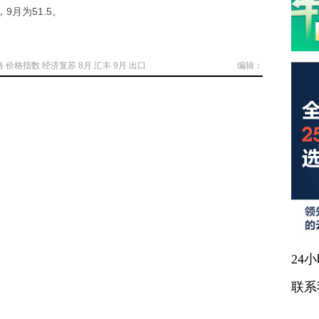
9月为51.5。
格
价格指数
经济复苏
8月
汇丰
9月
出口
编辑：
24
联系