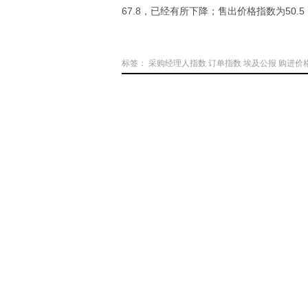
67.8，已经有所下降；售出价格指数为50.5，
标签：
采购经理人指数
订单指数
埃及公报
购进价