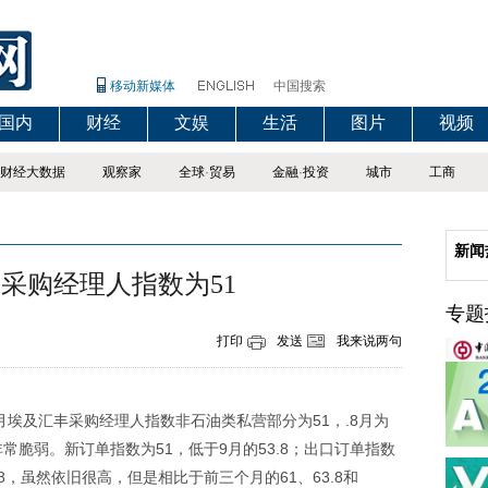
移动新媒体
中国搜索
国内
财经
文娱
生活
图片
视频
财经大数据
观察家
全球
·
贸易
金融
·
投资
城市
工商
新闻
份采购经理人指数为51
专题
打印
发送
我来说两句
埃及汇丰采购经理人指数非石油类私营部分为51，.8月为
还非常脆弱。新订单指数为51，低于9月的53.8；出口订单指数
58，虽然依旧很高，但是相比于前三个月的61、63.8和