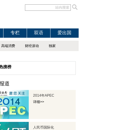
专栏
双语
爱出国
高端消费
财经滚动
独家
热搜榜
报道
2014年APEC
详细>>
人民币国际化