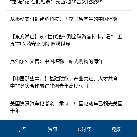
“龙”与“花”在此相遇：冀西北的“古文化熔炉”
从移动支付到智能科技：巴拿马留学生的中国体验
【东方潮启】从Z世代追捧到全球游客打卡，看“十五
五”中医药守正创新圈粉世界
尼泊尔外交官：中国堪称一站式购物的海洋
【中国那些事儿】基建赋能、产业共进、人才共育
中非务实合作赢得非洲青年高度认同
美国资深汽车记者亲口承认：中国电动车已领先美国
十年
时评
资讯
C财经
视频