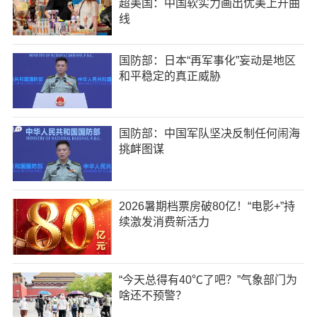
超美国：中国软实力画出优美上升曲
线
国防部：日本“再军事化”妄动是地区
和平稳定的真正威胁
国防部：中国军队坚决反制任何闹海
挑衅图谋
2026暑期档票房破80亿！“电影+”持
续激发消费新活力
“今天总得有40℃了吧？”气象部门为
啥还不预警？