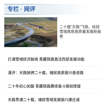
专栏
·
网评
二十载“天路”飞驰，绘就
雪域高原高质量发展新画
卷
打通雪域经济脉络 青藏铁路激活西部发展动能
漫评：天路驰骋二十载，铺就高原振兴奋进路
二十年初心如磐 青藏铁路赓续奋斗铸就辉煌
天路贯通二十载，铺就雪域发展振兴康庄道