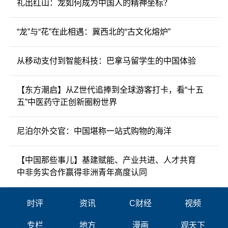
礼出红山：龙如何成为中国人的精神坐标？
“龙”与“花”在此相遇：冀西北的“古文化熔炉”
从移动支付到智能科技：巴拿马留学生的中国体验
【东方潮启】从Z世代追捧到全球游客打卡，看“十五
五”中医药守正创新圈粉世界
尼泊尔外交官：中国堪称一站式购物的海洋
【中国那些事儿】基建赋能、产业共进、人才共育
中非务实合作赢得非洲青年高度认同
时评
资讯
C财经
视频
专栏
地方
漫画
观天下