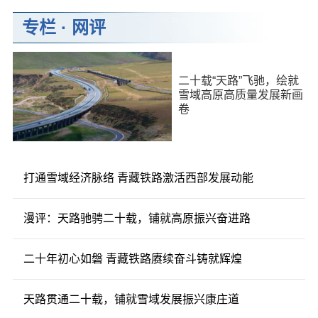
专栏
·
网评
二十载“天路”飞驰，绘就
雪域高原高质量发展新画
卷
打通雪域经济脉络 青藏铁路激活西部发展动能
漫评：天路驰骋二十载，铺就高原振兴奋进路
二十年初心如磐 青藏铁路赓续奋斗铸就辉煌
天路贯通二十载，铺就雪域发展振兴康庄道