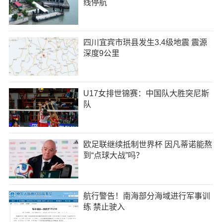
线停航
四川宜宾市珙县发生3.4级地震 震源
深度9公里
U17女排世锦赛：中国队大胜突尼斯
队
欧足联继续抵制世界杯 因凡蒂诺能熬
到“点球大战”吗？
航行警告！南海部分海域进行军事训
练 禁止驶入