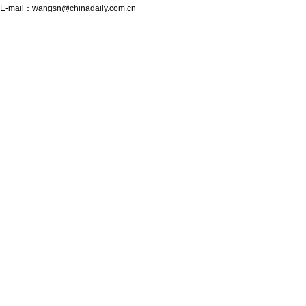
E-mail：
wangsn@chinadaily.com.cn