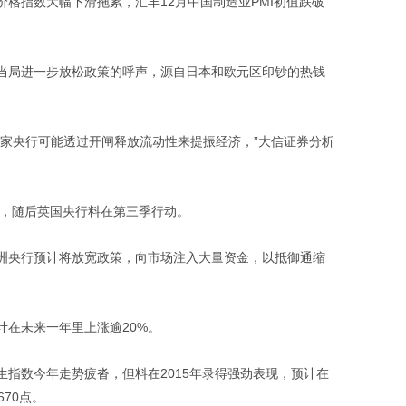
指数大幅下滑拖累，汇丰12月中国制造业PMI初值跌破
局进一步放松政策的呼声，源自日本和欧元区印钞的热钱
央行可能透过开闸释放流动性来提振经济，”大信证券分析
，随后英国央行料在第三季行动。
央行预计将放宽政策，向市场注入大量资金，以抵御通缩
在未来一年里上涨逾20%。
数今年走势疲沓，但料在2015年录得强劲表现，预计在
670点。