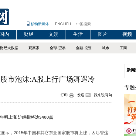
移动新媒体
中国搜索
国内
财经
文娱
生活
图片
视频
财经大数据
观察家
全球
·
贸易
金融
·
投资
城市
工商
新闻
股市泡沫:A股上行广场舞遇冷
专题
打印
发送
我来说两句
年料上涨 沪综指将达3400点
显示，2015年中国和其它东亚国家股市将上涨，因尽管这