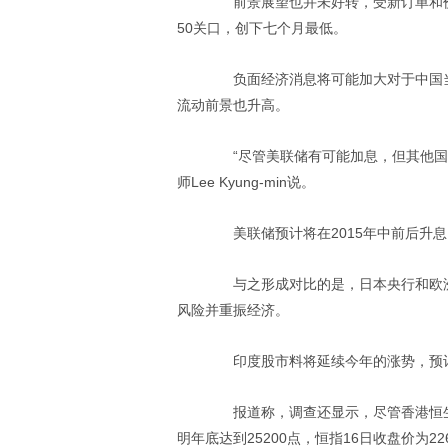
前景展望也并未好转，受新订单和价格
50关口，创下七个月最低。
负面经济消息将可能加大对于中国当
流动前景也升高。
“尽管美联储有可能加息，但其他国家
师Lee Kyung-min说。
美联储预计将在2015年中前后升息
与之形成对比的是，日本央行和欧洲
风险并重振经济。
印度股市料将延续今年的涨势，预计
报道称，调查还显示，尽管香港恒生指
明年底达到25200点，恒指16日收盘价为22