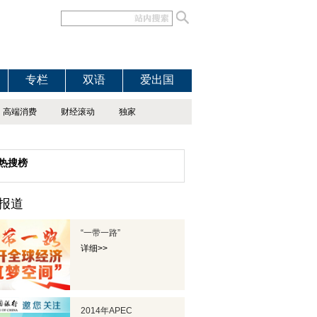
专栏
双语
爱出国
高端消费
财经滚动
独家
热搜榜
报道
“一带一路”
详细>>
2014年APEC