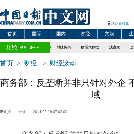
移动新媒体
首页
国际
国内
财经
文娱
生
财经头条
财经大数据
观察家
全
首页
>
财经
>
财经滚动
商务部：反垄断并非只针对外企 
域
新京报
金彧
2014-08-19 07:03:00