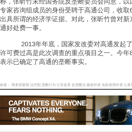
称，张昕竹未经国务院反垄断委员会同意，以
专家咨询组成员的身份受聘于高通公司，收取6
出具所谓的经济学证据。对此，张昕竹曾对新
通好处费一事。
2013年年底，国家发改委对高通发起
许可费过高是此次调查的重点项目之一。今年
表示已确定了高通的垄断事实。
标签：
商务部新闻
沈丹阳
垄断行为
公车改革
反垄断法
吸收外资
实际使用外资
公务